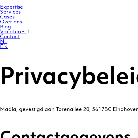
Ga
Homepage
naar
Expertise
de
Services
inhoud
Cases
Over ons
Blog
Vacatures
1
Contact
NL
EN
Privacybele
Madia, gevestigd aan Torenallee 20, 5617BC Eindhoven,