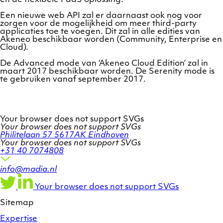
Een nieuwe web API zal er daarnaast ook nog voor
zorgen voor de mogelijkheid om meer third-party
applicaties toe te voegen. Dit zal in alle edities van
Akeneo beschikbaar worden (Community, Enterprise en
Cloud).
De Advanced mode van ‘Akeneo Cloud Edition’ zal in
maart 2017 beschikbaar worden. De Serenity mode is
te gebruiken vanaf september 2017.
Your browser does not support SVGs
Your browser does not support SVGs
Philitelaan 57
5617AK Eindhoven
Your browser does not support SVGs
+31 40 7074808
info@madia.nl
Twitter
LinkedIn
Facebook
account
profile
profile
Your browser does not support SVGs
Sitemap
Expertise