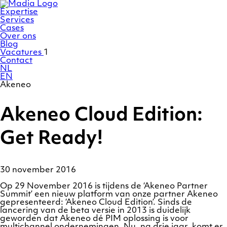
Ga
Homepage
naar
Expertise
de
Services
inhoud
Cases
Over ons
Blog
Vacatures
1
Contact
NL
EN
Akeneo
Akeneo Cloud Edition:
Get Ready!
30 november 2016
Op 29 November 2016 is tijdens de ‘Akeneo Partner
Summit’ een nieuw platform van onze partner Akeneo
gepresenteerd: ‘Akeneo Cloud Edition’. Sinds de
lancering van de beta versie in 2013 is duidelijk
geworden dat Akeneo dé PIM oplossing is voor
multichannel ondernemingen. Nu, na drie jaar, komt er