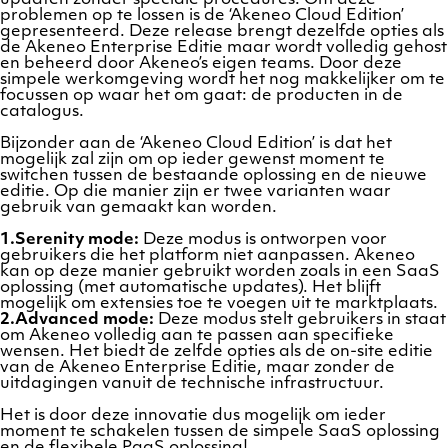
problemen op te lossen is de ‘Akeneo Cloud Edition’
gepresenteerd. Deze release brengt dezelfde opties als
de Akeneo Enterprise Editie maar wordt volledig gehost
en beheerd door Akeneo’s eigen teams. Door deze
simpele werkomgeving wordt het nog makkelijker om te
focussen op waar het om gaat: de producten in de
catalogus.
Bijzonder aan de ‘Akeneo Cloud Edition’ is dat het
mogelijk zal zijn om op ieder gewenst moment te
switchen tussen de bestaande oplossing en de nieuwe
editie. Op die manier zijn er twee varianten waar
gebruik van gemaakt kan worden.
1.Serenity mode:
Deze modus is ontworpen voor
gebruikers die het platform niet aanpassen. Akeneo
kan op deze manier gebruikt worden zoals in een SaaS
oplossing (met automatische updates). Het blijft
mogelijk om extensies toe te voegen uit te marktplaats.
2.Advanced mode:
Deze modus stelt gebruikers in staat
om Akeneo volledig aan te passen aan specifieke
wensen. Het biedt de zelfde opties als de on-site editie
van de Akeneo Enterprise Editie, maar zonder de
uitdagingen vanuit de technische infrastructuur.
Het is door deze innovatie dus mogelijk om ieder
moment te schakelen tussen de simpele SaaS oplossing
en de flexibele PaaS oplossing!