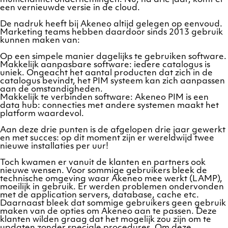
een vernieuwde versie in de cloud.
De nadruk heeft bij Akeneo altijd gelegen op eenvoud.
Marketing teams hebben daardoor sinds 2013 gebruik
kunnen maken van:
Op een simpele manier dagelijks te gebruiken software.
Makkelijk aanpasbare software: iedere catalogus is
uniek. Ongeacht het aantal producten dat zich in de
catalogus bevindt, het PIM systeem kan zich aanpassen
aan de omstandigheden.
Makkelijk te verbinden software: Akeneo PIM is een
data hub: connecties met andere systemen maakt het
platform waardevol.
Aan deze drie punten is de afgelopen drie jaar gewerkt
en met succes: op dit moment zijn er wereldwijd twee
nieuwe installaties per uur!
Toch kwamen er vanuit de klanten en partners ook
nieuwe wensen. Voor sommige gebruikers bleek de
technische omgeving waar Akeneo mee werkt (LAMP),
moeilijk in gebruik. Er werden problemen ondervonden
met de application servers, database, cache etc.
Daarnaast bleek dat sommige gebruikers geen gebruik
maken van de opties om Akeneo aan te passen. Deze
klanten wilden graag dat het mogelijk zou zijn om te
updaten zonder speciale procedures. Om deze