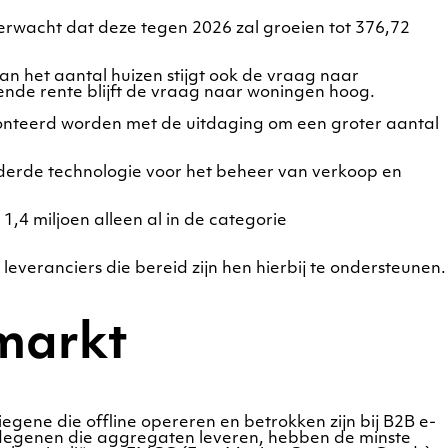
rwacht dat deze tegen 2026 zal groeien tot 376,72
n het aantal huizen stijgt ook de vraag naar
ende rente blijft de vraag naar woningen hoog.
nteerd worden met de uitdaging om een groter aantal
uderde technologie voor het beheer van verkoop en
,4 miljoen alleen al in de categorie
everanciers die bereid zijn hen hierbij te ondersteunen.
 markt
gene die offline opereren en betrokken zijn bij B2B e-
 degenen die aggregaten leveren, hebben de minste