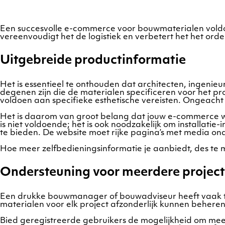
Een succesvolle e-commerce voor bouwmaterialen voldo
vereenvoudigt het de logistiek en verbetert het het ord
Uitgebreide productinformatie
Het is essentieel te onthouden dat architecten, ingenie
degenen zijn die de materialen specificeren voor het pr
voldoen aan specifieke esthetische vereisten. Ongeacht
Het is daarom van groot belang dat jouw e-commerce w
is niet voldoende; het is ook noodzakelijk om installatie
te bieden. De website moet rijke pagina’s met media on
Hoe meer zelfbedieningsinformatie je aanbiedt, des te 
Ondersteuning voor meerdere projec
Een drukke bouwmanager of bouwadviseur heeft vaak te
materialen voor elk project afzonderlijk kunnen beheren
Bied geregistreerde gebruikers de mogelijkheid om meer