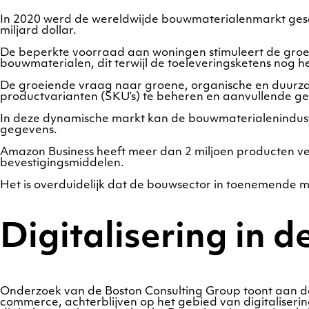
In 2020 werd de wereldwijde bouwmaterialenmarkt gesch
miljard dollar.
De beperkte voorraad aan woningen stimuleert de groei
bouwmaterialen, dit terwijl de toeleveringsketens nog 
De groeiende vraag naar groene, organische en duurza
productvarianten (SKU’s) te beheren en aanvullende geg
In deze dynamische markt kan de bouwmaterialenindustr
gegevens.
Amazon Business heeft meer dan 2 miljoen producten verme
bevestigingsmiddelen.
Het is overduidelijk dat de bouwsector in toenemende mat
Digitalisering in
Onderzoek van de Boston Consulting Group toont aan dat
commerce, achterblijven op het gebied van digitaliser