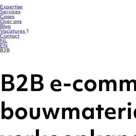
Ga
Homepage
naar
Expertise
de
Services
inhoud
Cases
Over ons
Blog
Vacatures
1
Contact
NL
EN
B2B
B2B e-comme
bouwmaterial