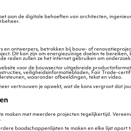
et aan de digitale behoeften van architecten, ingenie
erbeheer.
urs en ontwerpers, betrokken bij bouw- of renovatieproje
oject. Dit kan zijn om energiezuinige doelen te bereiken
 de reden zullen ze het internet gebruiken om onderzoek
ebsite voor de bouwsector uitgebreide productinformat
-instructies, veiligheidsinformatiebladen, Fair Trade-cer
dersteunen, waaronder afbeeldingen, tekst en video.
meer vertrouwen je opwekt, wat de kans vergroot dat jo
ten
 maken met meerdere projecten tegelijkertijd. Vereen
.
dere boodschappenlijsten te maken en elke lijst apart t