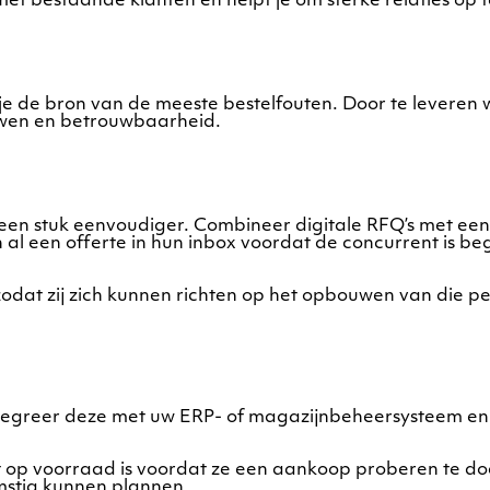
 met bestaande klanten en helpt je om sterke relaties op
je de bron van de meeste bestelfouten. Door te leveren w
ouwen en betrouwbaarheid.
n stuk eenvoudiger. Combineer digitale RFQ’s met een r
en al een offerte in hun inbox voordat de concurrent is
at zij zich kunnen richten op het opbouwen van die persoo
reer deze met uw ERP- of magazijnbeheersysteem en bie
et op voorraad is voordat ze een aankoop proberen te doen
stig kunnen plannen.