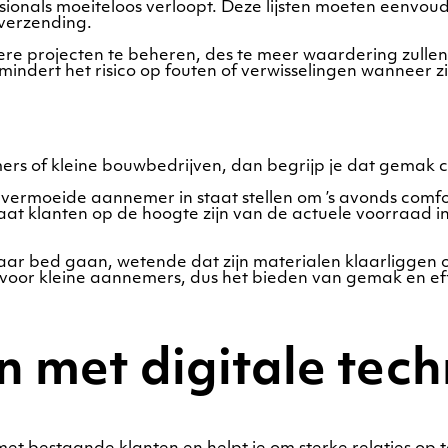
onals moeiteloos verloopt. Deze lijsten moeten eenvou
 verzending.
 projecten te beheren, des te meer waardering zullen k
mindert het risico op fouten of verwisselingen wanneer z
s of kleine bouwbedrijven, dan begrijp je dat gemak cru
rmoeide aannemer in staat stellen om ’s avonds comfort
Laat klanten op de hoogte zijn van de actuele voorraad in
aar bed gaan, wetende dat zijn materialen klaarliggen 
n voor kleine aannemers, dus het bieden van gemak en ef
n met digitale tec