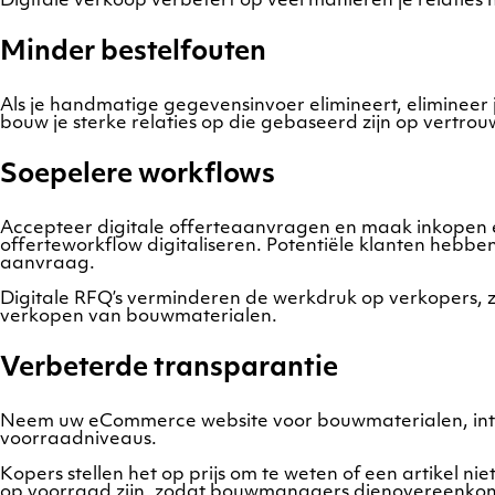
Digitale verkoop verbetert op veel manieren je relaties
Minder bestelfouten
Als je handmatige gegevensinvoer elimineert, elimineer 
bouw je sterke relaties op die gebaseerd zijn op vertr
Soepelere workflows
Accepteer digitale offerteaanvragen en maak inkopen ee
offerteworkflow digitaliseren. Potentiële klanten hebb
aanvraag.
Digitale RFQ’s verminderen de werkdruk op verkopers, zod
verkopen van bouwmaterialen.
Verbeterde transparantie
Neem uw eCommerce website voor bouwmaterialen, integ
voorraadniveaus.
Kopers stellen het op prijs om te weten of een artikel ni
op voorraad zijn, zodat bouwmanagers dienovereenkom