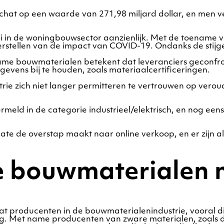
at op een waarde van 271,98 miljard dollar, en men ve
 in de woningbouwsector aanzienlijk. Met de toename va
herstellen van de impact van COVID-19. Ondanks de stijg
me bouwmaterialen betekent dat leveranciers geconfro
evens bij te houden, zoals materiaalcertificeringen.
ie zich niet langer permitteren te vertrouwen op vero
ld in de categorie industrieel/elektrisch, en nog eens 1
e de overstap maakt naar online verkoop, en er zijn al l
 de bouwmaterialen
 producenten in de bouwmaterialenindustrie, vooral die
ing. Met name producenten van zware materialen, zoals