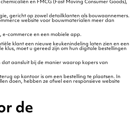
en, chemicaliën en FMCG (Fast Moving Consumer Goods),
ie, gericht op zowel detailklanten als bouwaannemers.
-commerce website voor bouwmaterialen meer dan
gi, e-commerce en een mobiele app.
ële klant een nieuwe keukenindeling laten zien en een
de klus, moet u gereed zijn om hun digitale bestellingen
 dat aansluit bij de manier waarop kopers van
erug op kantoor is om een bestelling te plaatsen. In
illen doen, hebben ze ofwel een responsieve website
or de