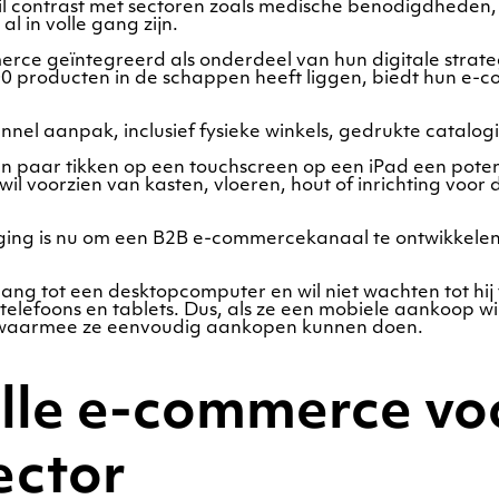
chril contrast met sectoren zoals medische benodigdhed
l in volle gang zijn.
e geïntegreerd als onderdeel van hun digitale strateg
00 producten in de schappen heeft liggen, biedt hun e
el aanpak, inclusief fysieke winkels, gedrukte catalo
paar tikken op een touchscreen op een iPad een potenti
il voorzien van kasten, vloeren, hout of inrichting voor 
aging is nu om een B2B e-commercekanaal te ontwikkelen
ng tot een desktopcomputer en wil niet wachten tot hij t
telefoons en tablets. Dus, als ze een mobiele aankoop w
pp waarmee ze eenvoudig aankopen kunnen doen.
olle e-commerce vo
ector