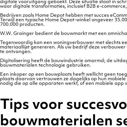
digitale vooruitgang geboekt. Deze situatie staat in s
waar digitale transformaties, inclusief B2B e-commerce, a
Bedrijven zoals Home Depot hebben met succes eCommerc
Terwijl een typische Home Depot-winkel ongeveer 35.0
700.000 producten.
W.W. Grainger bedient de bouwmarkt met een omnichann
Tegenwoordig kan een woningverbouwer met slechts een 
materiaallijst genereren. Als uw bedrijf deze verbouwer w
te ontvangen.
Digitalisering heeft de bouwindustrie omarmd; de uitd
bouwmaterialen technologie gebruiken.
Een inkoper op een bouwplaats heeft wellicht geen toega
plaats daarvan vertrouwen ze dagelijks op hun mobiele 
nodig die op alle apparaten werkt, of een mobiele a
Tips voor succesv
bouwmaterialen s