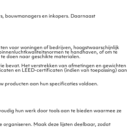
urs, bouwmanagers en inkopers. Daarnaast
cten voor woningen of bedrijven, hoogstwaarschijnlijk
, binnenluchtkwaliteitsnormen te handhaven, of om te
 te doen naar geschikte materialen.
ie bevat. Het verstrekken van afmetingen en gewichten
tificaten en LEED-certificaten (indien van toepassing) aan
uw producten aan hun specificaties voldoen.
voudig hun werk door tools aan te bieden waarmee ze
e organiseren. Maak deze lijsten deelbaar, zodat