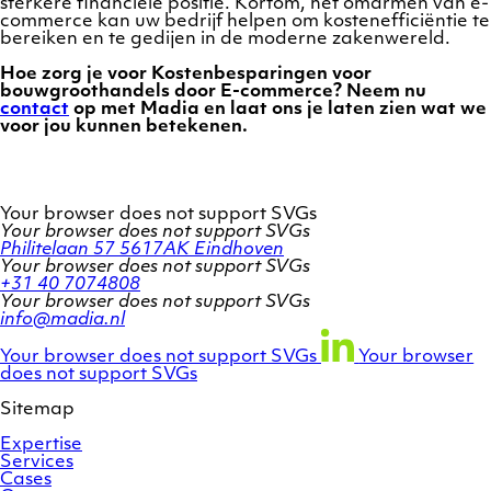
sterkere financiële positie. Kortom, het omarmen van e-
commerce kan uw bedrijf helpen om kostenefficiëntie te
bereiken en te gedijen in de moderne zakenwereld.
Hoe zorg je voor Kostenbesparingen voor
bouwgroothandels door E-commerce? Neem nu
contact
op met Madia en laat ons je laten zien wat we
voor jou kunnen betekenen.
Your browser does not support SVGs
Your browser does not support SVGs
Philitelaan 57
5617AK Eindhoven
Your browser does not support SVGs
+31 40 7074808
Your browser does not support SVGs
info@madia.nl
Twitter
LinkedIn
Facebook
account
profile
profile
Your browser does not support SVGs
Your browser
does not support SVGs
Sitemap
Expertise
Services
Cases