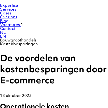
Ga
Homepage
naar
Expertise
de
Services
inhoud
Cases
Over ons
Blog
Vacatures
1
Contact
NL
EN
Bouwgroothandels
Kostenbesparingen
De voordelen van
kostenbesparingen door
E-commerce
18 oktober 2023
Operationele kosten