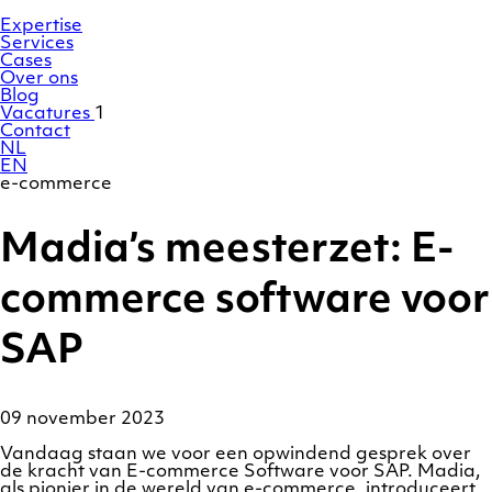
Ga
Homepage
naar
Expertise
de
Services
inhoud
Cases
Over ons
Blog
Vacatures
1
Contact
NL
EN
e-commerce
Madia’s meesterzet: E-
commerce software voor
SAP
09 november 2023
Vandaag staan we voor een opwindend gesprek over
de kracht van E-commerce Software voor SAP. Madia,
als pionier in de wereld van e-commerce, introduceert