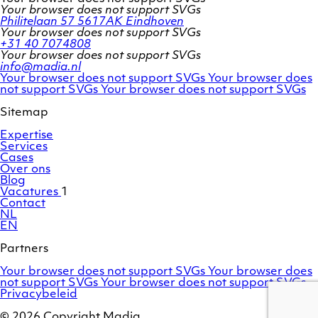
Your browser does not support SVGs
Philitelaan 57
5617AK Eindhoven
Your browser does not support SVGs
+31 40 7074808
Your browser does not support SVGs
info@madia.nl
Twitter
LinkedIn
Your browser does not support SVGs
Your browser does
account
Facebook
profile
not support SVGs
Your browser does not support SVGs
profile
Sitemap
Expertise
Services
Cases
Over ons
Blog
Vacatures
1
Contact
NL
EN
Partners
Adobe
OroCommerce
Your browser does not support SVGs
Your browser does
Commerce
Marello
not support SVGs
Your browser does not support SVGs
/
Privacybeleid
Magento
© 2026 Copyright Madia