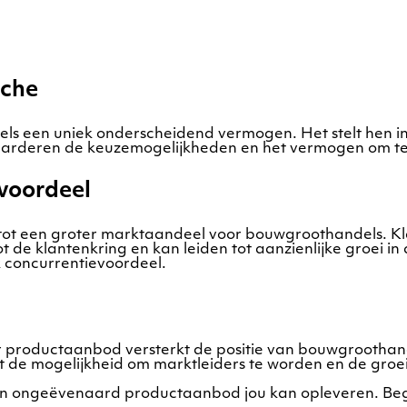
nche
 een uniek onderscheidend vermogen. Het stelt hen in 
aarderen de keuzemogelijkheden en het vermogen om te v
voordeel
tot een groter marktaandeel voor bouwgroothandels. K
ot de klantenkring en kan leiden tot aanzienlijke groei
k concurrentievoordeel.
r productaanbod versterkt de positie van bouwgroothand
t de mogelijkheid om marktleiders te worden en de groe
en ongeëvenaard productaanbod jou kan opleveren. Beg