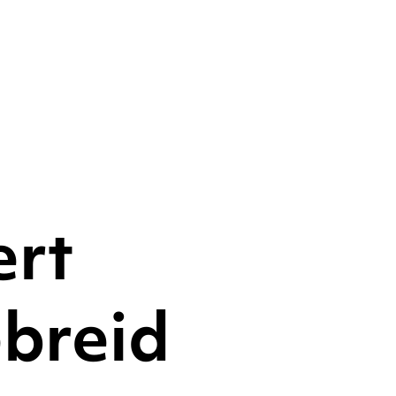
ert
breid