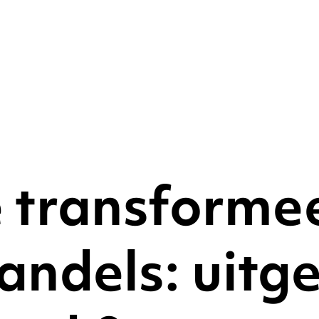
 transforme
ndels: uitge