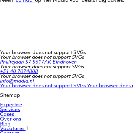
Neem
contact
op met Madia voor deskundig advies.
Your browser does not support SVGs
Your browser does not support SVGs
Philitelaan 57
5617AK Eindhoven
Your browser does not support SVGs
+31 40 7074808
Your browser does not support SVGs
info@madia.nl
Twitter
LinkedIn
Your browser does not support SVGs
Your browser does 
account
profile
Sitemap
Expertise
Services
Cases
Over ons
Blog
Vacatures
1