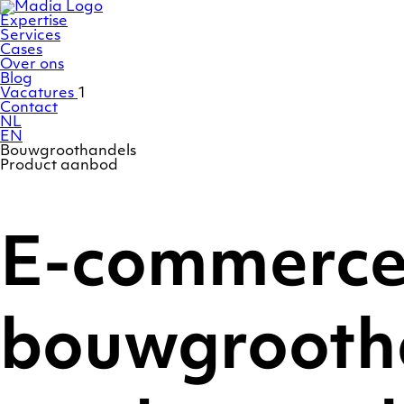
Ga
Homepage
naar
Expertise
de
Services
inhoud
Cases
Over ons
Blog
Vacatures
1
Contact
NL
EN
Bouwgroothandels
Product aanbod
E-commerce
bouwgrootha