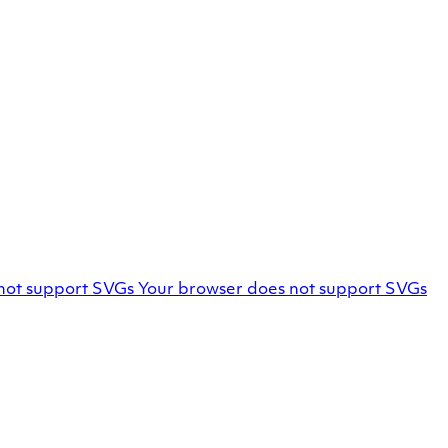
Facebook
not support SVGs
Your browser does not support SVGs
profile