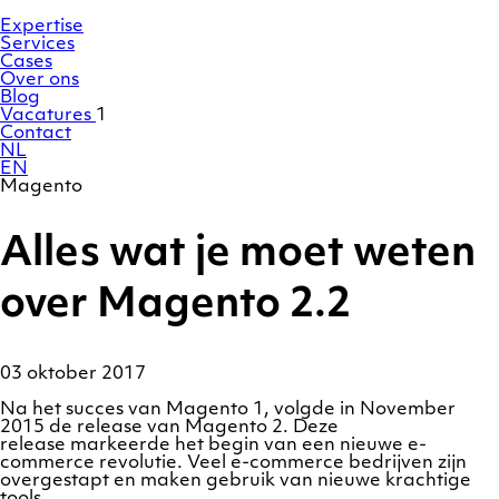
Ga
Homepage
naar
Expertise
de
Services
inhoud
Cases
Over ons
Blog
Vacatures
1
Contact
NL
EN
Magento
Alles wat je moet weten
over Magento 2.2
03 oktober 2017
Na het succes van Magento 1, volgde in November
2015 de release van Magento 2. Deze
release markeerde het begin van een nieuwe e-
commerce revolutie. Veel e-commerce bedrijven zijn
overgestapt en maken gebruik van nieuwe krachtige
tools.