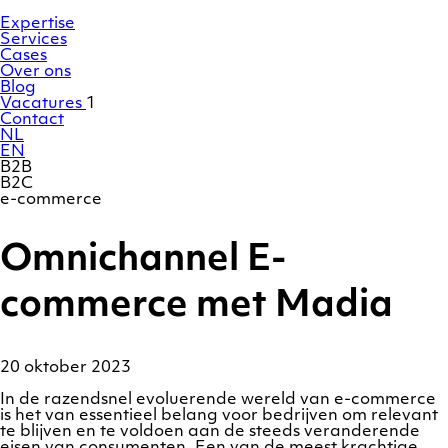
Ga
Homepage
naar
Expertise
de
Services
inhoud
Cases
Over ons
Blog
Vacatures
1
Contact
NL
EN
B2B
B2C
e-commerce
Omnichannel E-
commerce met Madia
20 oktober 2023
In de razendsnel evoluerende wereld van e-commerce
is het van essentieel belang voor bedrijven om relevant
te blijven en te voldoen aan de steeds veranderende
eisen van consumenten. Een van de meest krachtige