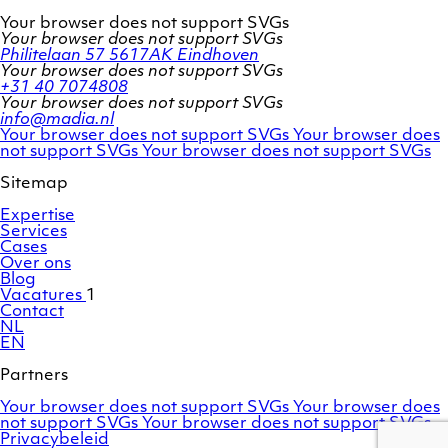
Your browser does not support SVGs
Your browser does not support SVGs
Philitelaan 57
5617AK Eindhoven
Your browser does not support SVGs
+31 40 7074808
Your browser does not support SVGs
info@madia.nl
Twitter
LinkedIn
Your browser does not support SVGs
Your browser does
account
Facebook
profile
not support SVGs
Your browser does not support SVGs
profile
Sitemap
Expertise
Services
Cases
Over ons
Blog
Vacatures
1
Contact
NL
EN
Partners
Adobe
OroCommerce
Your browser does not support SVGs
Your browser does
Commerce
Marello
not support SVGs
Your browser does not support SVGs
/
Privacybeleid