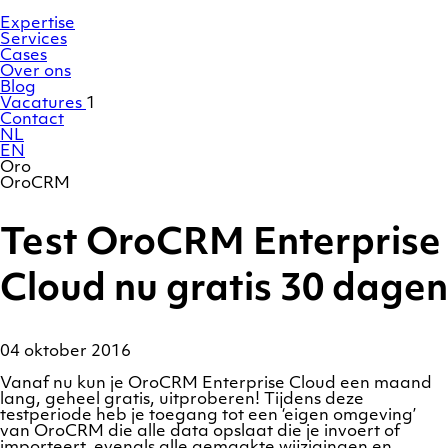
Ga
Homepage
naar
Expertise
de
Services
inhoud
Cases
Over ons
Blog
Vacatures
1
Contact
NL
EN
Oro
OroCRM
Test OroCRM Enterprise
Cloud nu gratis 30 dagen
04 oktober 2016
Vanaf nu kun je OroCRM Enterprise Cloud een maand
lang, geheel gratis, uitproberen! Tijdens deze
testperiode heb je toegang tot een ‘eigen omgeving’
van OroCRM die alle data opslaat die je invoert of
importeert, evenals alle gemaakte wijzigingen en