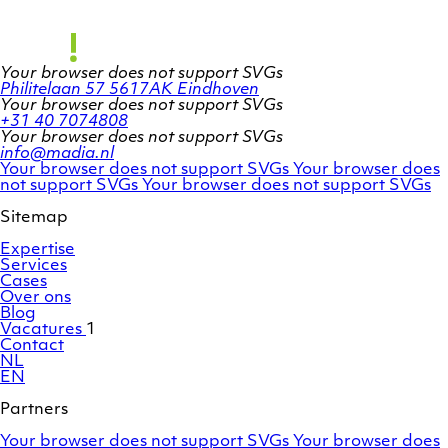
Your browser does not support SVGs
Philitelaan 57
5617AK Eindhoven
Your browser does not support SVGs
+31 40 7074808
Your browser does not support SVGs
info@madia.nl
Twitter
LinkedIn
Your browser does not support SVGs
Your browser does
account
Facebook
profile
not support SVGs
Your browser does not support SVGs
profile
Sitemap
Expertise
Services
Cases
Over ons
Blog
Vacatures
1
Contact
NL
EN
Partners
Adobe
OroCommerce
Your browser does not support SVGs
Your browser does