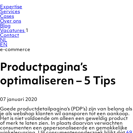
Ga
Homepage
naar
Expertise
de
Services
inhoud
Cases
Over ons
Blog
Vacatures
1
Contact
NL
EN
e-commerce
Productpagina’s
optimaliseren – 5 Tips
07 januari 2020
Goede productdetailpagina’s (PDP’s) zijn van belang als
je als webshop klanten wil aansporen tot een aankoop.
Het is niet voldoende om alleen een geweldig product
of merk te laten zien. In plaats daarvan verwachten
consumenten een gepersonaliseerde en gemakkelijke
winkelervaring. Uit consumentenonderzoek blijkt dat
69