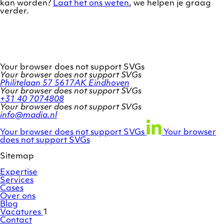
kan worden?
Laat het ons weten
, we helpen je graag
verder.
Your browser does not support SVGs
Your browser does not support SVGs
Philitelaan 57
5617AK Eindhoven
Your browser does not support SVGs
+31 40 7074808
Your browser does not support SVGs
info@madia.nl
Twitter
LinkedIn
Facebook
account
profile
profile
Your browser does not support SVGs
Your browser
does not support SVGs
Sitemap
Expertise
Services
Cases
Over ons
Blog
Vacatures
1
Contact