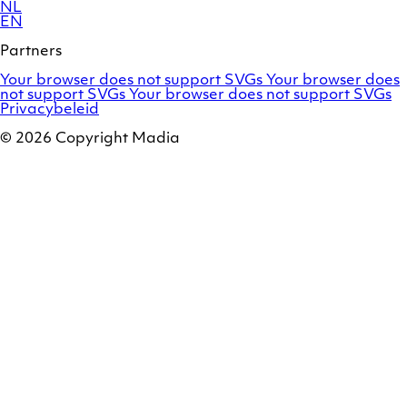
NL
EN
Partners
Adobe
OroCommerce
Your browser does not support SVGs
Your browser does
Commerce
Marello
not support SVGs
Your browser does not support SVGs
/
Privacybeleid
Magento
© 2026 Copyright Madia