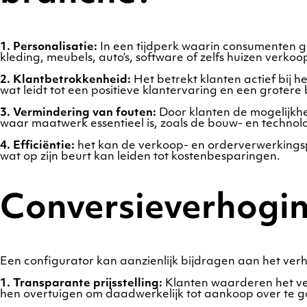
1. Personalisatie:
In een tijdperk waarin consumenten ge
kleding, meubels, auto’s, software of zelfs huizen verko
2. Klantbetrokkenheid:
Het betrekt klanten actief bij 
wat leidt tot een positieve klantervaring en een grotere
3. Vermindering van fouten:
Door klanten de mogelijkhei
waar maatwerk essentieel is, zoals de bouw- en technolo
4. Efficiëntie:
het kan de verkoop- en orderverwerkingspro
wat op zijn beurt kan leiden tot kostenbesparingen.
Conversieverhogin
Een configurator kan aanzienlijk bijdragen aan het ver
1. Transparante prijsstelling:
Klanten waarderen het ver
hen overtuigen om daadwerkelijk tot aankoop over te 