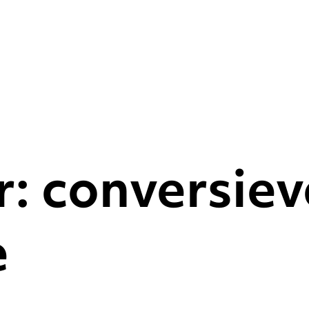
: conversiev
e