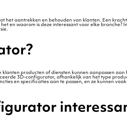
utel tot het aantrekken en behouden van klanten. Een kr
 het en waarom is deze interessant voor elke branche? In 
sie.
ator?
mee klanten producten of diensten kunnen aanpassen aan
erde 3D-configurator, afhankelijk van het type produc
cties en specificaties aan te passen, en ze kunnen vaak di
gurator interessan