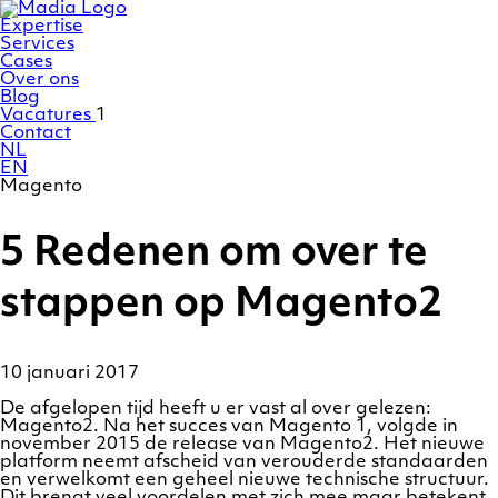
Ga
Homepage
naar
Expertise
de
Services
inhoud
Cases
Over ons
Blog
Vacatures
1
Contact
NL
EN
Magento
5 Redenen om over te
stappen op Magento2
10 januari 2017
De afgelopen tijd heeft u er vast al over gelezen:
Magento2. Na het succes van Magento 1, volgde in
november 2015 de release van Magento2. Het nieuwe
platform neemt afscheid van verouderde standaarden
en verwelkomt een geheel nieuwe technische structuur.
Dit brengt veel voordelen met zich mee maar betekent