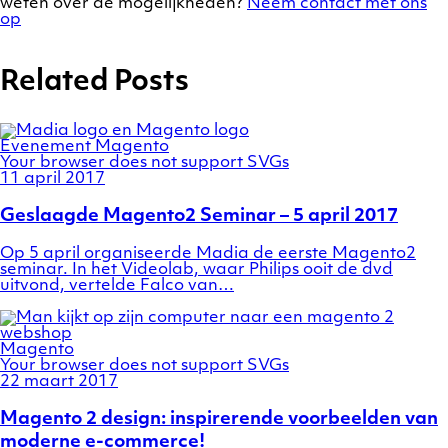
weten over de mogelijkheden?
Neem contact met ons
op
Related Posts
Categories
Evenement
Magento
Your browser does not support SVGs
Posted
11 april 2017
on
Geslaagde Magento2 Seminar – 5 april 2017
Op 5 april organiseerde Madia de eerste Magento2
seminar. In het Videolab, waar Philips ooit de dvd
uitvond, vertelde Falco van…
Magento
Your browser does not support SVGs
Posted
22 maart 2017
on
Magento 2 design: inspirerende voorbeelden van
moderne e-commerce!