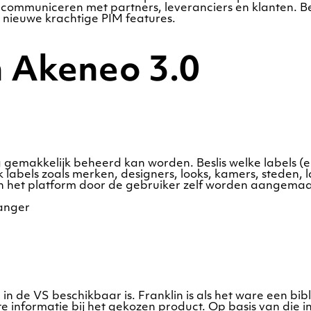
 communiceren met partners, leveranciers en klanten.
 nieuwe krachtige PIM features.
n Akeneo 3.0
ng gemakkelijk beheerd kan worden. Beslis welke labels (e
 labels zoals merken, designers, looks, kamers, steden,
an het platform door de gebruiker zelf worden aangemaa
n in de VS beschikbaar is. Franklin is als het ware een b
ste informatie bij het gekozen product. Op basis van die 