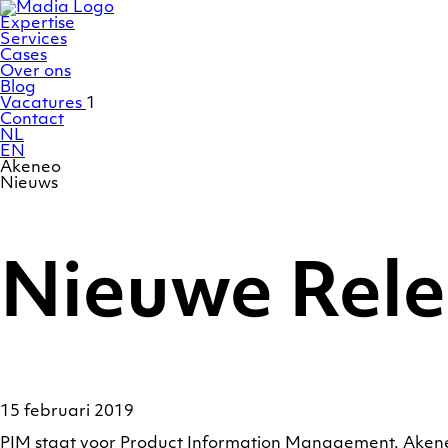
Ga
Homepage
naar
Expertise
de
Services
inhoud
Cases
Over ons
Blog
Vacatures
1
Contact
NL
EN
Akeneo
Nieuws
Nieuwe Rele
15 februari 2019
PIM staat voor Product Information Management. Akene