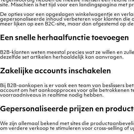
Tegenwoordig hebben de meeste mensen een relatie met B
site. Misschien is het tijd voor een landingspagina met 
De opties voor een opgeslagen winkelwagentje en verlang
gepersonaliseerde inhoud verbeteren voor klanten die o
meer lijken op een B2C-site, maar dan afgestemd op de
Een snelle herhaalfunctie toevoegen
B2B-klanten weten meestal precies wat ze willen en zu
dezelfde set artikelen herhaaldelijk kan aanvragen.
Zakelijke accounts inschakelen
Bij B2B-aankopen is er vaak een team van beslissers bet
account om het aankoopproces voor alle betrokkenen te
voorraadniveaus in realtime nodig hebben.
Gepersonaliseerde prijzen en produc
We zijn allemaal bekend met sites die productaanbeve
om verdere verkoop te stimuleren voor cross-selling of u