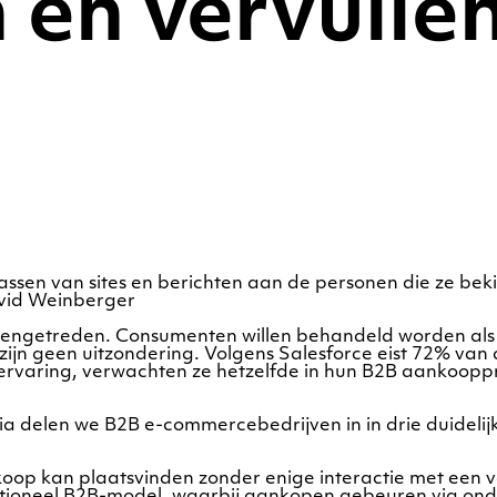
n en vervulle
ssen van sites en berichten aan de personen die ze bek
David Weinberger
nnengetreden. Consumenten willen behandeld worden als
 zijn geen uitzondering. Volgens Salesforce eist 72% va
lervaring, verwachten ze hetzelfde in hun B2B aankoopp
a delen we B2B e-commercebedrijven in in drie duidelijk
op kan plaatsvinden zonder enige interactie met een v
aditioneel B2B-model, waarbij aankopen gebeuren via on