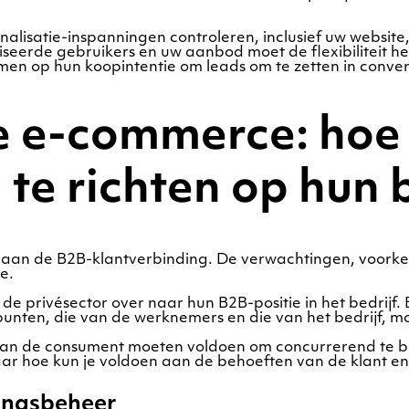
onalisatie-inspanningen controleren, inclusief uw websi
aliseerde gebruikers en uw aanbod moet de flexibiliteit
mmen op hun koopintentie om leads om te zetten in conver
 e-commerce: hoe 
h te richten op hun
teit aan de B2B-klantverbinding. De verwachtingen, voor
e.
e privésector over naar hun B2B-positie in het bedrijf
nten, die van de werknemers en die van het bedrijf, mo
an de consument moeten voldoen om concurrerend te bli
aar hoe kun je voldoen aan de behoeften van de klant e
ingsbeheer