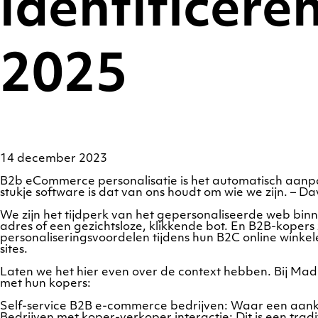
identificere
2025
14 december 2023
B2b eCommerce personalisatie is het automatisch aanpa
stukje software is dat van ons houdt om wie we zijn. – 
We zijn het tijdperk van het gepersonaliseerde web bi
adres of een gezichtsloze, klikkende bot. En B2B-kopers
personaliseringsvoordelen tijdens hun B2C online winke
sites.
Laten we het hier even over de context hebben. Bij Madi
met hun kopers:
Self-service B2B e-commerce bedrijven: Waar een aanko
Bedrijven met koper-verkoper interactie: Dit is een tr