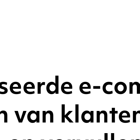
seerde e-co
n van klante