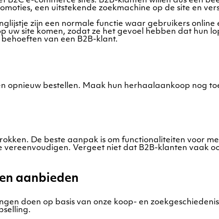
2C e-commerce sites. B2B-klanten willen dus een beetje
promoties, een uitstekende zoekmachine op de site en ver
lijstje zijn een normale functie waar gebruikers online
p uw site komen, zodat ze het gevoel hebben dat hun lo
 behoeften van een B2B-klant.
llen opnieuw bestellen. Maak hun herhaalaankoop nog t
rokken. De beste aanpak is om functionaliteiten voor mee
 vereenvoudigen. Vergeet niet dat B2B-klanten vaak ook
ten aanbieden
lingen doen op basis van onze koop- en zoekgeschieden
pselling.