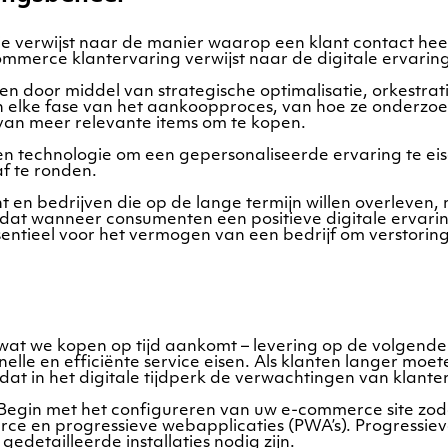
verwijst naar de manier waarop een klant contact heef
merce klantervaring verwijst naar de digitale ervaring
en door middel van strategische optimalisatie, orkestra
 elke fase van het aankoopproces, van hoe ze onderzoek
van meer relevante items om te kopen.
technologie om een gepersonaliseerde ervaring te eisen
af te ronden.
nt en bedrijven die op de lange termijn willen overleven
dat wanneer consumenten een positieve digitale ervarin
entieel voor het vermogen van een bedrijf om verstorin
at we kopen op tijd aankomt – levering op de volgende d
elle en efficiënte service eisen. Als klanten langer mo
h dat in het digitale tijdperk de verwachtingen van klant
Begin met het configureren van uw e-commerce site zodat
e en progressieve webapplicaties (PWA’s). Progressieve
detailleerde installaties nodig zijn.