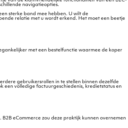
 van de klantvriendelijke functionaliteit van een B2C-
schillende navigatieopties.
 een sterke band mee hebben. U wilt de
pende relatie met u wordt erkend. Het moet een beetje
oegankelijker met een bestelfunctie waarmee de koper
rdere gebruikersrollen in te stellen binnen dezelfde
 een volledige factuurgeschiedenis, kredietstatus en
is. B2B eCommerce zou deze praktijk kunnen overnemen