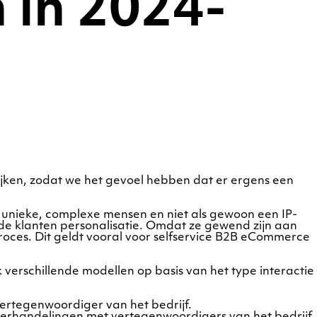
n in 2024-
ijken, zodat we het gevoel hebben dat er ergens een
 unieke, complexe mensen en niet als gewoon een IP-
n de klanten personalisatie. Omdat ze gewend zijn aan
roces. Dit geldt vooral voor selfservice B2B eCommerce
 verschillende modellen op basis van het type interactie
ertegenwoordiger van het bedrijf.
derhandelingen met vertegenwoordigers van het bedrijf.