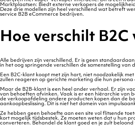
Marktplaatsen: Biedt externe verkopers de mogelijkheid
Deze drie modellen zijn heel verschillend wat betreft wer
service B2B eCommerce bedrijven.
Hoe verschilt B2C
Alle bedrijven zijn verschillend. Er is geen standaarda
in het oog springende verschillen de samenstelling van de
Een B2C-klant koopt met zijn hart, niet noodzakelijk me
zullen reageren op gerichte marketing die hun persona a
Maar de B2B-klant is een heel ander verhaal. Er zijn va
van behoeften afvinken. Vaak is er een hiërarchie van
de verkoopafdeling andere producten kopen dan de boek
aankoopbeslissing. Dit is niet het domein van impulsaa
Ze hebben geen behoefte aan een site vol flitsende toete
kort mogelijk tijdsbestek. Ze moeten weten dat u hun p
converteren. Behandel de klant goed en je zult beloond