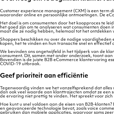
Customer experience management (CXM) is een term die 
waaronder online en persoonlijke ontmoetingen. De eCom
Het doel is om consumenten door het koopproces te leid
het goed zijn om te analyseren wat consumenten doen in
maat die ze nodig hebben, helemaal tot het ontdekken 
Shoppers beschikken nu over de nodige vaardigheden en 
kopen, het te vinden en hun transactie snel en effectief 
We bevinden ons ongetwijfeld in het tijdperk van de kla
consument. Dit, samen met ander onderzoek, toont aan 
Bovendien is de juiste B2B eCommerce klantervaring ess
COVID-19 uitbraak.
Geef prioriteit aan efficiëntie
Tegenwoordig vinden we het vanzelfsprekend dat alles w
dan ook veel waarde aan klanttrajecten omdat ze een sn
de ervaring niet prettig te vinden. Het spreekt voor zic
Hoe kunt u snel voldoen aan de eisen van B2B-klanten? 
en geavanceerde technologie bevat, zoals voice commerc
gebruiken dan mobiele applicaties, waarvoor soms zeer ge