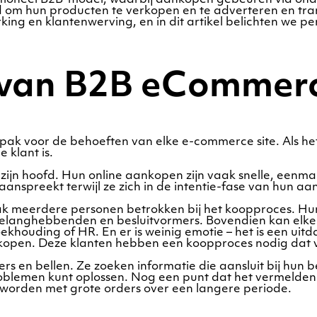
 om hun producten te verkopen en te adverteren en tran
king en klantenwerving, en in dit artikel belichten we per
 van B2B eCommerc
anpak voor de behoeften van elke e-commerce site. Als h
 klant is.
t zijn hoofd. Hun online aankopen zijn vaak snelle, eenm
anspreekt terwijl ze zich in de intentie-fase van hun a
ak meerdere personen betrokken bij het koopproces. Hun 
 belanghebbenden en besluitvormers. Bovendien kan elk
houding of HR. En er is weinig emotie – het is een uit
nkopen. Deze klanten hebben een koopproces nodig dat v
rs en bellen. Ze zoeken informatie die aansluit bij hun 
roblemen kunt oplossen. Nog een punt dat het vermelden
 worden met grote orders over een langere periode.