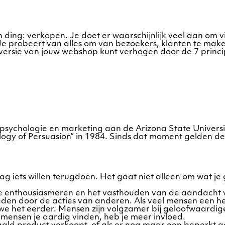
 ding: verkopen. Je doet er waarschijnlijk veel aan om 
Je probeert van alles om van bezoekers, klanten te make
nversie van jouw webshop kunt verhogen door de 7 principe
sychologie en marketing aan de Arizona State University
ogy of Persuasion” in 1984. Sinds dat moment gelden de 
aag iets willen terugdoen. Het gaat niet alleen om wat je
 de enthousiasmeren en het vasthouden van de aandacht v
eden door de acties van anderen. Als veel mensen een he
n we het eerder. Mensen zijn volgzamer bij geloofwaardig
s mensen je aardig vinden, heb je meer invloed.