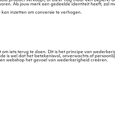
aald product verkoopt, of als er nog maar een beperkt aa
oren. Als jouw merk een gedeelde identiteit heeft, zal m
p kan inzetten om conversie te verhogen.
ht om iets terug te doen. Dit is het principe van wederke
e is wel dat het betekenisvol, onverwachts of persoonli
n een webshop het gevoel van wederkerigheid creëren.