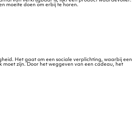
ntal van verkrijgbaar is, lijkt een product waardevoller.
en moeite doen om erbij te horen.
righeid. Het gaat om een sociale verplichting, waarbij een
jk moet zijn. Door het weggeven van een cadeau, het