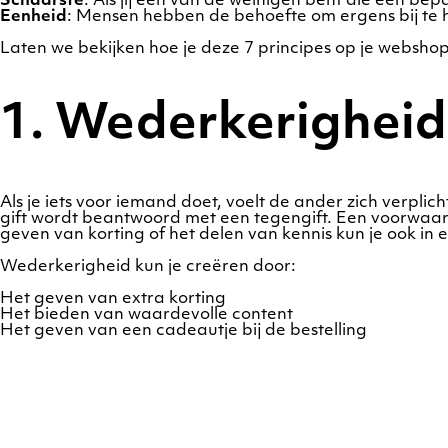
Schaarste
: Als jij één van de weinigen bent die een bep
Eenheid
: Mensen hebben de behoefte om ergens bij te h
Laten we bekijken hoe je deze 7 principes op je websho
1. Wederkerigheid
Als je iets voor iemand doet, voelt de ander zich verplic
gift wordt beantwoord met een tegengift. Een voorwaard
geven van korting of het delen van kennis kun je ook i
Wederkerigheid kun je creëren door:
Het geven van extra korting
Het bieden van waardevolle content
Het geven van een cadeautje bij de bestelling