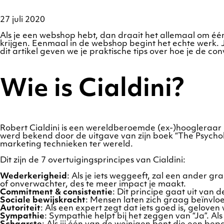
27 juli 2020
Als je een webshop hebt, dan draait het allemaal om één
krijgen. Eenmaal in de webshop begint het echte werk. 
dit artikel geven we je praktische tips over hoe je de co
Wie is Cialdini?
Robert Cialdini is een wereldberoemde (ex-)hoogleraar p
werd bekend door de uitgave van zijn boek “The Psychol
marketing technieken ter wereld.
Dit zijn de 7 overtuigingsprincipes van Cialdini:
Wederkerigheid
: Als je iets weggeeft, zal een ander gr
of onverwachter, des te meer impact je maakt.
Commitment & consistentie
: Dit principe gaat uit van
Sociale bewijskracht
: Mensen laten zich graag beïnvlo
Autoriteit
: Als een expert zegt dat iets goed is, gelove
Sympathie
: Sympathie helpt bij het zeggen van “Ja”. Al