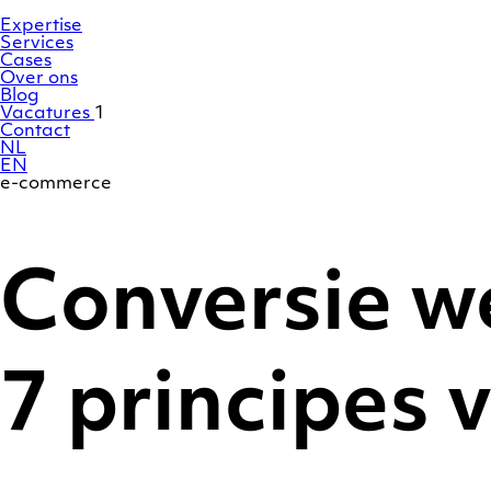
Ga
Homepage
naar
Expertise
de
Services
inhoud
Cases
Over ons
Blog
Vacatures
1
Contact
NL
EN
e-commerce
Conversie w
7 principes 