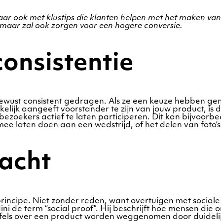
aar ook met klustips die klanten helpen met het maken van 
 maar zal ook zorgen voor een hogere conversie.
onsistentie
nbewust consistent gedragen. Als ze een keuze hebben 
kelijk aangeeft voorstander te zijn van jouw product, is
ezoekers actief te laten participeren. Dit kan bijvoorbe
mee laten doen aan een wedstrijd, of het delen van foto’s
racht
rincipe. Niet zonder reden, want overtuigen met sociale
ldini de term “social proof”. Hij beschrijft hoe mensen d
fels over een product worden weggenomen door duidelijk