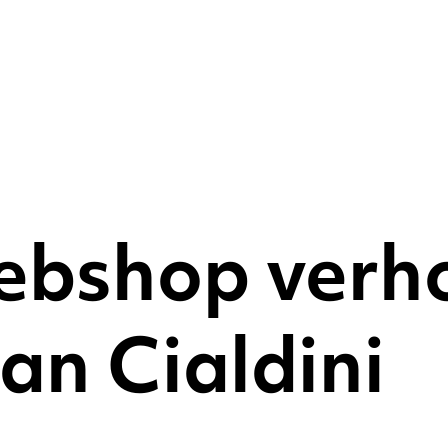
ebshop verh
van Cialdini