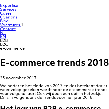
Ga
Homepage
naar
Expertise
de
Services
inhoud
Cases
Over ons
Blog
Vacatures
1
Contact
NL
EN
B2B
B2C
e-commerce
E-commerce trends 2018
23 november 2017
We naderen het einde van 2017 en dat betekent dat er
weer volop gekeken wordt naar de e-commerce trends
voor volgend jaar! Ook wij doen een duit in het zakje.
Dit zijn volgens ons de trends voor het jaar 2018: