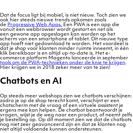
Dat de focus ligt bij mobiel, is niet nieuw. Toch zien we
ook hier steeds nieuwe trends opkomen zoals
de
Progressive Web Apps.
Een PWA is een app die
vanuit een webbrowser wordt gestart en net als
een gewone app opgeslagen kan worden op het
scherm van een smartphone of tablet. Dit nieuwe type
app hoeft niet gedownload te worden. Het voordeel is
dat je shop voor klanten minder ruimte inneemt, in één
klik bereikbaar is en altijd up-to-date is. Het e-
commerce platform Magento lanceerde in september
tools om de PWA-technieken onder de knie te krijgen
.
Hier krijgen we in 2018 zeker meer van te zien!
Chatbots en AI
Op steeds meer webshops zien we chatbots verschijnen:
zodra je op de shop terecht komt, verschijnt er een
chatscherm met de vraag of een virtuele assistent je
ergens mee kan helpen. De chatbot beantwoordt je
vragen, wijst je de weg naar een product, of neemt zelfs
je bestelling op. Op dit moment zien we dat de chatbots
nog niet zeer geavanceerd zijn en dat ze klanten nog
niet altijd voldoende kunnen ondersteunen.