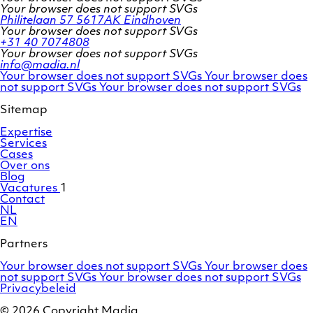
Your browser does not support SVGs
Philitelaan 57
5617AK Eindhoven
Your browser does not support SVGs
+31 40 7074808
Your browser does not support SVGs
info@madia.nl
Twitter
LinkedIn
Your browser does not support SVGs
Your browser does
account
Facebook
profile
not support SVGs
Your browser does not support SVGs
profile
Sitemap
Expertise
Services
Cases
Over ons
Blog
Vacatures
1
Contact
NL
EN
Partners
Adobe
OroCommerce
Your browser does not support SVGs
Your browser does
Commerce
Marello
not support SVGs
Your browser does not support SVGs
/
Privacybeleid
Magento
© 2026 Copyright Madia