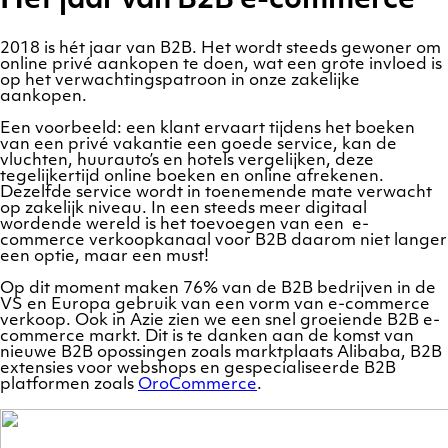
Het jaar van B2B e-commerce
2018 is hét jaar van B2B. Het wordt steeds gewoner om
online privé aankopen te doen, wat een grote invloed is
op het verwachtingspatroon in onze zakelijke
aankopen.
Een voorbeeld: een klant ervaart tijdens het boeken
van een privé vakantie een goede service, kan de
vluchten, huurauto’s en hotels vergelijken, deze
tegelijkertijd online boeken en online afrekenen.
Dezelfde service wordt in toenemende mate verwacht
op zakelijk niveau. In een steeds meer digitaal
wordende wereld is het toevoegen van een e-
commerce verkoopkanaal voor B2B daarom niet langer
een optie, maar een must!
Op dit moment maken 76% van de B2B bedrijven in de
VS en Europa gebruik van een vorm van e-commerce
verkoop. Ook in Azie zien we een snel groeiende B2B e-
commerce markt. Dit is te danken aan de komst van
nieuwe B2B opossingen zoals marktplaats Alibaba, B2B
extensies voor webshops en gespecialiseerde B2B
platformen zoals
OroCommerce
.