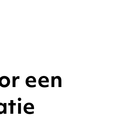
oor een
atie