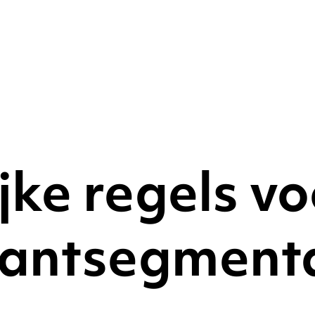
ijke regels v
klantsegment