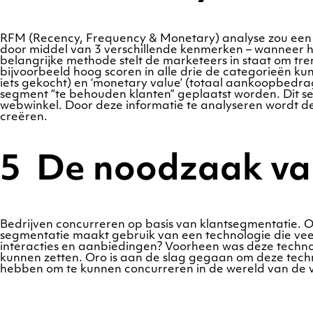
RFM (Recency, Frequency & Monetary) analyse zou een blo
door middel van 3 verschillende kenmerken – wanneer he
belangrijke methode stelt de marketeers in staat om t
bijvoorbeeld hoog scoren in alle drie de categorieën kun
iets gekocht) en ‘monetary value’ (totaal aankoopbedrag)
segment “te behouden klanten” geplaatst worden. Dit s
webwinkel. Door deze informatie te analyseren wordt de
creëren.
5 De noodzaak va
Bedrijven concurreren op basis van klantsegmentatie. 
segmentatie maakt gebruik van een technologie die vee
interacties en aanbiedingen? Voorheen was deze technol
kunnen zetten. Oro is aan de slag gegaan om deze tech
hebben om te kunnen concurreren in de wereld van de 