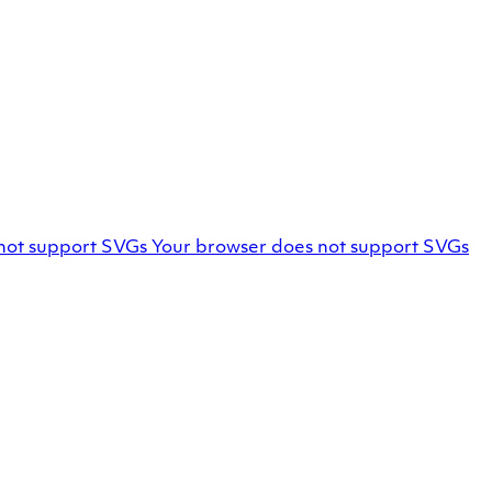
Facebook
not support SVGs
Your browser does not support SVGs
profile