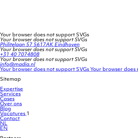
Your browser does not support SVGs
Your browser does not support SVGs
Philitelaan 57
5617AK Eindhoven
Your browser does not support SVGs
+31 40 7074808
Your browser does not support SVGs
info@madia.nl
Twitter
LinkedIn
Your browser does not support SVGs
Your browser does 
account
profile
Sitemap
Expertise
Services
Cases
Over ons
Blog
Vacatures
1
Contact
NL
EN