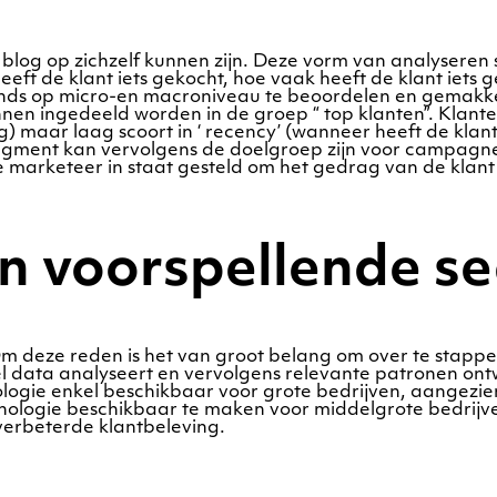
g op zichzelf kunnen zijn. Deze vorm van analyseren ste
eft de klant iets gekocht, hoe vaak heeft de klant iets
rends op micro-en macroniveau te beoordelen en gemakke
nen ingedeeld worden in de groep “ top klanten”. Klanten
 maar laag scoort in ‘ recency’ (wanneer heeft de klant 
egment kan vervolgens de doelgroep zijn voor campagne
 marketeer in staat gesteld om het gedrag van de klant 
n voorspellende s
Om deze reden is het van groot belang om over te stapp
l data analyseert en vervolgens relevante patronen ont
ogie enkel beschikbaar voor grote bedrijven, aangezien 
nologie beschikbaar te maken voor middelgrote bedrijve
verbeterde klantbeleving.