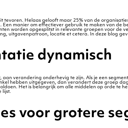
t tevoren. Helaas gelooft maar 25% van de organisaties
n. Een manier om effectiever gebruik te maken van de be
anten worden opgesplitst in relevante groepen voor de 
ng, uitgavenpatroon, locatie et cetera. In deze blog gev
tatie dynamisch
 aan verandering onderhevig te zijn. Als je een segment 
inkel hebben uitgegeven, dan verandert deze groep da
oldoen. Het is belangrijk om alle middelen op orde te
ijst.
es voor grotere s