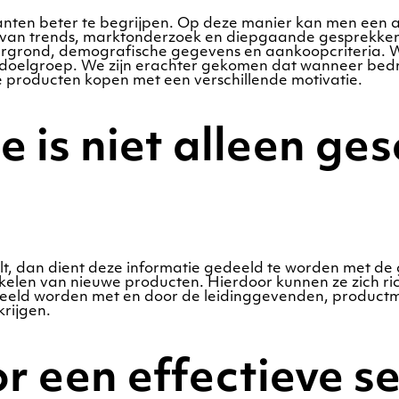
anten beter te begrijpen. Op deze manier kan men een 
van trends, marktonderzoek en diepgaande gesprekken m
tergrond, demografische gegevens en aankoopcriteria. 
oelgroep. We zijn erachter gekomen dat wanneer bedrij
e producten kopen met een verschillende motivatie.
 is niet alleen ges
t, dan dient deze informatie gedeeld te worden met de 
kkelen van nieuwe producten. Hierdoor kunnen ze zich r
deeld worden met en door de leidinggevenden, product
krijgen.
r een effectieve s