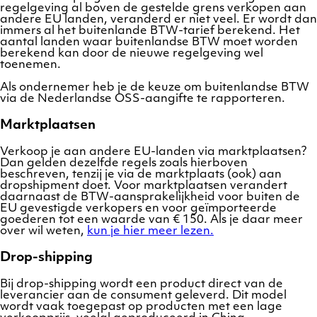
regelgeving al boven de gestelde grens verkopen aan
andere EU landen, veranderd er niet veel. Er wordt dan
immers al het buitenlande BTW-tarief berekend. Het
aantal landen waar buitenlandse BTW moet worden
berekend kan door de nieuwe regelgeving wel
toenemen.
Als ondernemer heb je de keuze om buitenlandse BTW
via de Nederlandse OSS-aangifte te rapporteren.
Marktplaatsen
Verkoop je aan andere EU-landen via marktplaatsen?
Dan gelden dezelfde regels zoals hierboven
beschreven, tenzij je via de marktplaats (ook) aan
dropshipment doet. Voor marktplaatsen verandert
daarnaast de BTW-aansprakelijkheid voor buiten de
EU gevestigde verkopers en voor geïmporteerde
goederen tot een waarde van € 150. Als je daar meer
over wil weten,
kun je hier meer lezen.
Drop-shipping
Bij drop-shipping wordt een product direct van de
leverancier aan de consument geleverd. Dit model
wordt vaak toegepast op producten met een lage