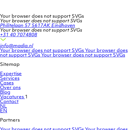
Your browser does not support SVGs
Your browser does not support SVGs
Philitelaan 57
5617AK Eindhoven
Your browser does not support SVGs
+31 40 7074808
info@madia.nl
Twitter
LinkedIn
Your browser does not support SVGs
Your browser does
account
Facebook
profile
not support SVGs
Your browser does not support SVGs
profile
Sitemap
Expertise
Services
Cases
Over ons
Blog
Vacatures
1
Contact
NL
EN
Partners
Adobe
OroCommerce
Your browser does not support SVGs
Your browser does