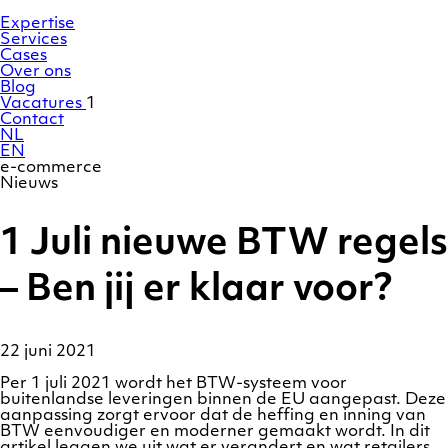
Ga
Homepage
naar
Expertise
de
Services
inhoud
Cases
Over ons
Blog
Vacatures
1
Contact
NL
EN
e-commerce
Nieuws
1 Juli nieuwe BTW regels
– Ben jij er klaar voor?
22 juni 2021
Per 1 juli 2021 wordt het BTW-systeem voor
buitenlandse leveringen binnen de EU aangepast. Deze
aanpassing zorgt ervoor dat de heffing en inning van
BTW eenvoudiger en moderner gemaakt wordt. In dit
artikel leggen we uit wat er verandert en wat retailers