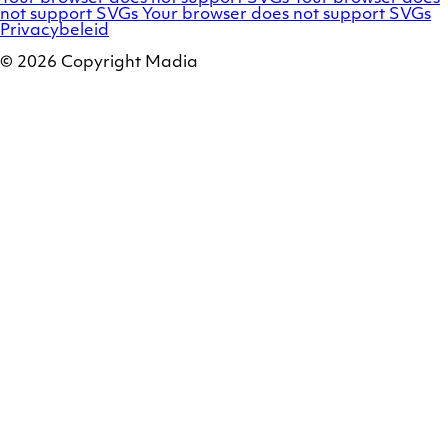
Commerce
Marello
not support SVGs
Your browser does not support SVGs
/
Privacybeleid
Magento
© 2026 Copyright Madia