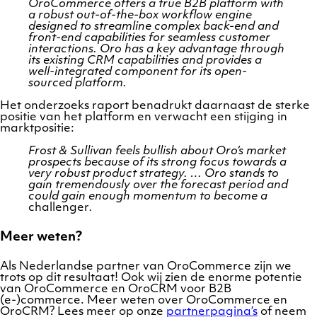
OroCommerce offers a true B2B platform with
a robust out-of-the-box workflow engine
designed to streamline complex back-end and
front-end capabilities for seamless customer
interactions. Oro has a key advantage through
its existing CRM capabilities and provides a
well-integrated component for its open-
sourced platform.
Het onderzoeks raport benadrukt daarnaast de sterke
positie van het platform en verwacht een stijging in
marktpositie:
Frost & Sullivan feels bullish about Oro’s market
prospects because of its strong focus towards a
very robust product strategy. … Oro stands to
gain tremendously over the forecast period and
could gain enough momentum to become a
challenger
.
Meer weten?
Als Nederlandse partner van OroCommerce zijn we
trots op dit resultaat! Ook wij zien de enorme potentie
van OroCommerce en OroCRM voor B2B
(e-)commerce. Meer weten over OroCommerce en
OroCRM? Lees meer op onze
partnerpagina’s
of neem