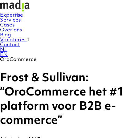
Ga
Homepage
naar
de
Expertise
inhoud
Services
Cases
Over ons
Blog
Vacatures
1
Contact
NL
EN
OroCommerce
Frost & Sullivan:
”OroCommerce het #1
platform voor B2B e-
commerce”