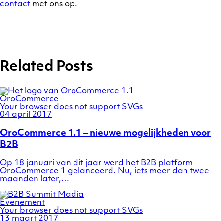
contact
met ons op.
Related Posts
Categories
OroCommerce
Your browser does not support SVGs
Posted
04 april 2017
on
OroCommerce 1.1 – nieuwe mogelijkheden voor
B2B
Op 18 januari van dit jaar werd het B2B platform
OroCommerce 1 gelanceerd. Nu, iets meer dan twee
maanden later,…
Categories
Evenement
Your browser does not support SVGs
Posted
13 maart 2017