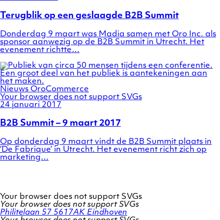
on
Terugblik op een geslaagde B2B Summit
Donderdag 9 maart was Madia samen met Oro Inc. als
sponsor aanwezig op de B2B Summit in Utrecht. Het
evenement richtte…
Nieuws
OroCommerce
Your browser does not support SVGs
Posted
24 januari 2017
on
B2B Summit – 9 maart 2017
Op donderdag 9 maart vindt de B2B Summit plaats in
‘De Fabrique’ in Utrecht. Het evenement richt zich op
marketing…
Your browser does not support SVGs
Your browser does not support SVGs
Philitelaan 57
5617AK Eindhoven