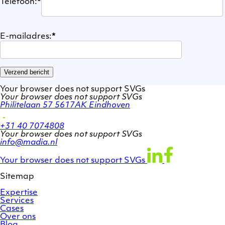
Telefoon:
*
E-mailadres:
*
Verzend bericht
Your browser does not support SVGs
Your browser does not support SVGs
Philitelaan 57
5617AK Eindhoven
+31 40 7074808
Your browser does not support SVGs
info@madia.nl
Twitter
LinkedIn
Facebook
account
profile
profile
Your browser does not support SVGs
Sitemap
Expertise
Services
Cases
Over ons