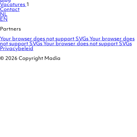
Blog
Vacatures
1
Contact
NL
EN
Partners
Adobe
OroCommerce
Your browser does not support SVGs
Your browser does
Commerce
Marello
not support SVGs
Your browser does not support SVGs
/
Privacybeleid
Magento
© 2026 Copyright Madia