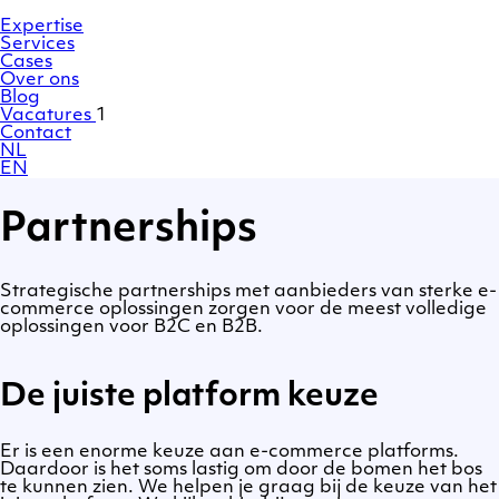
Ga
Homepage
naar
Expertise
de
Services
inhoud
Cases
Over ons
Blog
Vacatures
1
Contact
NL
EN
Partnerships
Strategische partnerships met aanbieders van sterke e-
commerce oplossingen zorgen voor de meest volledige
oplossingen voor B2C en B2B.
De juiste platform keuze
Er is een enorme keuze aan e-commerce platforms.
Daardoor is het soms lastig om door de bomen het bos
te kunnen zien. We helpen je graag bij de keuze van het