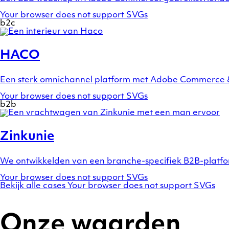
Your browser does not support SVGs
b2c
Show
a
preview
HACO
of
case
HACO
Een sterk omnichannel platform met Adobe Commerce & 
Your browser does not support SVGs
b2b
Show
a
preview
Zinkunie
of
case
Zinkunie
We ontwikkelden van een branche-specifiek B2B-platfor
Your browser does not support SVGs
Bekijk alle cases
Your browser does not support SVGs
Onze waarden