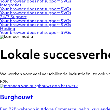
Your browser does not support SVGs
Integraties
Your browser does not support SVGs
Your browser does not support SVGs
24/7
Support
Your browser does not support SVGs
Your browser does not support SVGs
Hosting
Your browser does not support SVGs
Lokale succesverh
We werken voor veel verschillende industrieën, zo ook 
b2b
Show
a
preview
Burghouwt
of
case
Burghouwt
Een B2B webshop in Adobe Commerce: gebruiksvriendeli