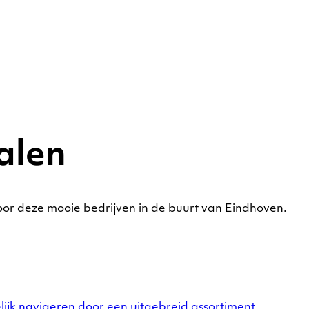
alen
voor deze mooie bedrijven in de buurt van Eindhoven.
jk navigeren door een uitgebreid assortiment.