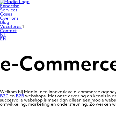
Ga
Homepage
naar
Expertise
de
Services
inhoud
Cases
Over ons
Blog
Vacatures
1
Contact
NL
EN
e-Commerce 
Welkom bij Madia, een innovatieve e-commerce agency g
B2C
en
B2B
webshops. Met onze ervaring en kennis in d
succesvolle webshop is meer dan alleen een mooie websi
ontwikkeling, marketing en ondersteuning. Zo werken 