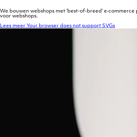
We bouwen webshops met ‘best-of-breed’ e‑commerce 
voor webshops.
Lees meer
Your browser does not support SVGs