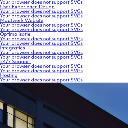
Your browser does not support SVGs
User
Experience
Design
Your browser does not support SVGs
Your browser does not support SVGs
Maatwerk
Website
Your browser does not support SVGs
Your browser does not support SVGs
Optimalisatie
Your browser does not support SVGs
Your browser does not support SVGs
Integraties
Your browser does not support SVGs
Your browser does not support SVGs
24/7
Support
Your browser does not support SVGs
Your browser does not support SVGs
Hosting
Your browser does not support SVGs