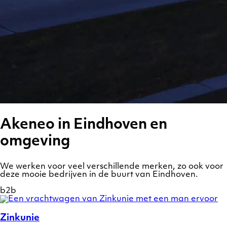
Akeneo in Eindhoven en
omgeving
We werken voor veel verschillende merken, zo ook voor
deze mooie bedrijven in de buurt van Eindhoven.
b2b
Show
a
preview
Zinkunie
of