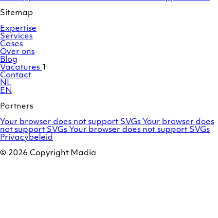
profile
Sitemap
Expertise
Services
Cases
Over ons
Blog
Vacatures
1
Contact
NL
EN
Partners
Adobe
OroCommerce
Your browser does not support SVGs
Your browser does
Commerce
Marello
not support SVGs
Your browser does not support SVGs
/
Privacybeleid
Magento
© 2026 Copyright Madia