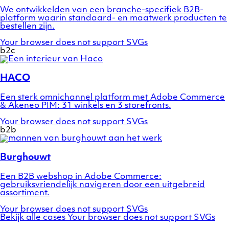
case
We ontwikkelden van een branche-specifiek B2B-
Zinkunie
platform waarin standaard- en maatwerk producten te
bestellen zijn.
Your browser does not support SVGs
b2c
Show
a
preview
HACO
of
case
Een sterk omnichannel platform met Adobe Commerce
HACO
& Akeneo PIM: 31 winkels en 3 storefronts.
Your browser does not support SVGs
b2b
Show
a
preview
Burghouwt
of
case
Een B2B webshop in Adobe Commerce:
Burghouwt
gebruiksvriendelijk navigeren door een uitgebreid
assortiment.
Your browser does not support SVGs
Bekijk alle cases
Your browser does not support SVGs