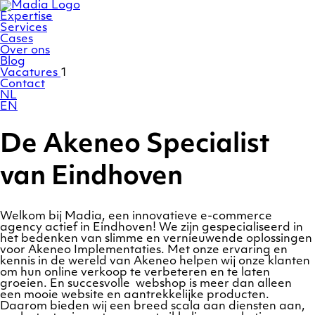
Ga
Homepage
naar
Expertise
de
Services
inhoud
Cases
Over ons
Blog
Vacatures
1
Contact
NL
EN
De Akeneo Specialist
van Eindhoven
Welkom bij Madia, een innovatieve e-commerce
agency actief in Eindhoven! We zijn gespecialiseerd in
het bedenken van slimme en vernieuwende oplossingen
voor Akeneo Implementaties. Met onze ervaring en
kennis in de wereld van Akeneo helpen wij onze klanten
om hun online verkoop te verbeteren en te laten
groeien. En succesvolle webshop is meer dan alleen
een mooie website en aantrekkelijke producten.
Daarom bieden wij een breed scala aan diensten aan,