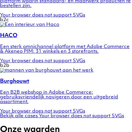
platform waarin standaard- en maatwerk producten te
bestellen zijn.
Your browser does not support SVGs
b2c
Show
a
preview
HACO
of
case
Een sterk omnichannel platform met Adobe Commerce
HACO
& Akeneo PIM: 31 winkels en 3 storefronts.
Your browser does not support SVGs
b2b
Show
a
preview
Burghouwt
of
case
Een B2B webshop in Adobe Commerce:
Burghouwt
gebruiksvriendelijk navigeren door een uitgebreid
assortiment.
Your browser does not support SVGs
Bekijk alle cases
Your browser does not support SVGs
Onze waarden