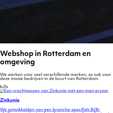
Webshop in Rotterdam en
omgeving
We werken voor veel verschillende merken, zo ook voor
deze mooie bedrijven in de buurt van Rotterdam.
b2b
Show
a
preview
Zinkunie
of
case
We ontwikkelden van een branche-specifiek B2B-
Zinkunie