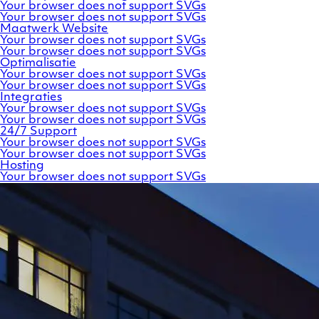
Your browser does not support SVGs
Your browser does not support SVGs
Maatwerk
Website
Your browser does not support SVGs
Your browser does not support SVGs
Optimalisatie
Your browser does not support SVGs
Your browser does not support SVGs
Integraties
Your browser does not support SVGs
Your browser does not support SVGs
24/7
Support
Your browser does not support SVGs
Your browser does not support SVGs
Hosting
Your browser does not support SVGs