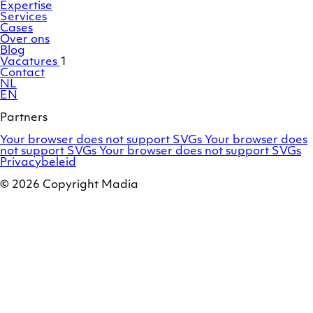
Expertise
Services
Cases
Over ons
Blog
Vacatures
1
Contact
NL
EN
Partners
Adobe
OroCommerce
Your browser does not support SVGs
Your browser does
Commerce
Marello
not support SVGs
Your browser does not support SVGs
/
Privacybeleid
Magento
© 2026 Copyright Madia