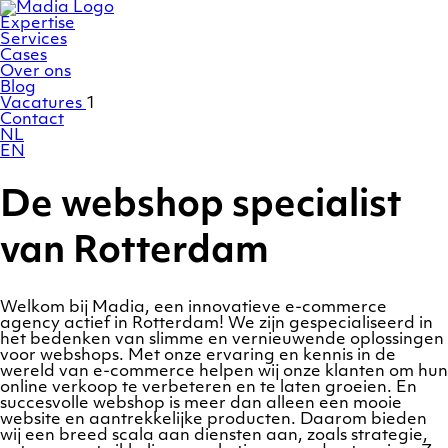
Ga
Homepage
naar
Expertise
de
Services
inhoud
Cases
Over ons
Blog
Vacatures
1
Contact
NL
EN
De webshop specialist
van Rotterdam
Welkom bij Madia, een innovatieve e-commerce
agency actief in Rotterdam! We zijn gespecialiseerd in
het bedenken van slimme en vernieuwende oplossingen
voor webshops. Met onze ervaring en kennis in de
wereld van e-commerce helpen wij onze klanten om hun
online verkoop te verbeteren en te laten groeien. En
succesvolle webshop is meer dan alleen een mooie
website en aantrekkelijke producten. Daarom bieden
wij een breed scala aan diensten aan, zoals strategie,