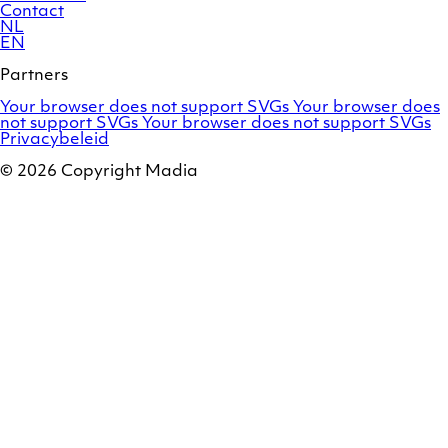
Contact
NL
EN
Partners
Adobe
OroCommerce
Your browser does not support SVGs
Your browser does
Commerce
Marello
not support SVGs
Your browser does not support SVGs
/
Privacybeleid
Magento
© 2026 Copyright Madia