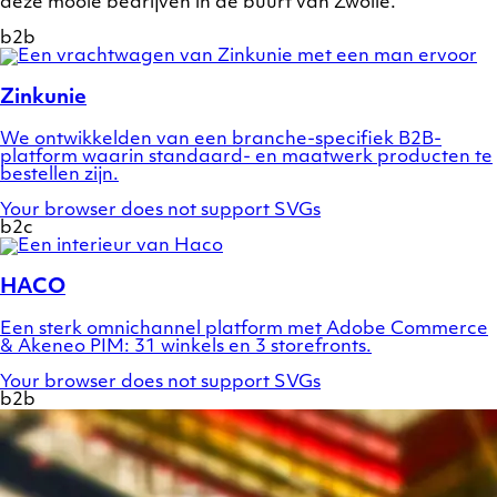
deze mooie bedrijven in de buurt van Zwolle.
b2b
Show
a
preview
Zinkunie
of
case
We ontwikkelden van een branche-specifiek B2B-
Zinkunie
platform waarin standaard- en maatwerk producten te
bestellen zijn.
Your browser does not support SVGs
b2c
Show
a
preview
HACO
of
case
Een sterk omnichannel platform met Adobe Commerce
HACO
& Akeneo PIM: 31 winkels en 3 storefronts.
Your browser does not support SVGs
b2b
Show
a
preview
of
case