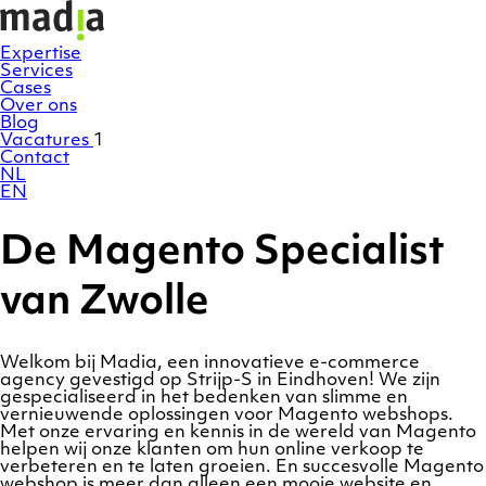
Ga
Homepage
naar
de
Expertise
inhoud
Services
Cases
Over ons
Blog
Vacatures
1
Contact
NL
EN
De Magento Specialist
van Zwolle
Welkom bij Madia, een innovatieve e-commerce
agency gevestigd op Strijp-S in Eindhoven! We zijn
gespecialiseerd in het bedenken van slimme en
vernieuwende oplossingen voor Magento webshops.
Met onze ervaring en kennis in de wereld van Magento
helpen wij onze klanten om hun online verkoop te
verbeteren en te laten groeien. En succesvolle Magento
webshop is meer dan alleen een mooie website en