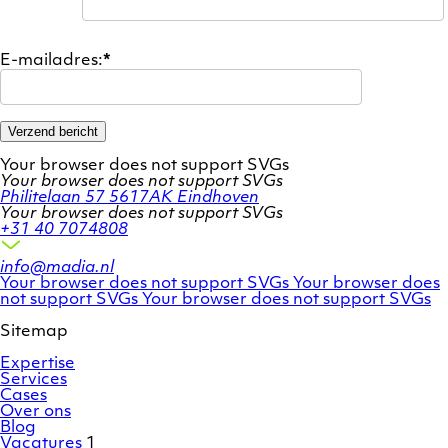
E-mailadres:
*
Verzend bericht
Your browser does not support SVGs
Your browser does not support SVGs
Philitelaan 57
5617AK Eindhoven
Your browser does not support SVGs
+31 40 7074808
info@madia.nl
Twitter
LinkedIn
Your browser does not support SVGs
Your browser does
account
Facebook
profile
not support SVGs
Your browser does not support SVGs
profile
Sitemap
Expertise
Services
Cases
Over ons
Blog
Vacatures
1